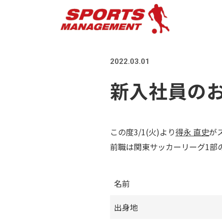
2022.03.01
新入社員の
この度3/1(火)より
得永 直史
が
前職は関東サッカーリーグ1部
名前
出身地