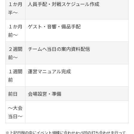
１か月
人員手配・対戦スケジュール作成
半～
１か月
ゲスト・音響・備品手配
前～
２週間
チームへ当日の案内資料配信
前～
１週間
運営マニュアル完成
前
前日
会場設営・準備
～大会
当日～
※上記日程の中にイベント規模に合わせ4～5回の打ち合わせを行って